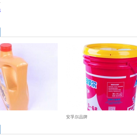
…
示
安孚尔品牌