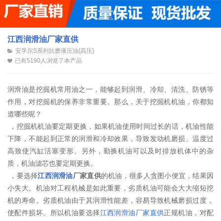
江西润滑油厂家直供
安孚尔S系列抗磨液压油{高压}
已有5190人浏览了本产品
润滑油是挖掘机常用油之一，能够起到润滑、冷却、清洗、防锈等
作用，对挖掘机的保养非常重要。那么，关于挖掘机机油，你都知
道哪些呢？
，挖掘机机油要定期更换，如果机油使用时间过长的话，机油性能
下降，不能起到正常的润滑和冷却效果，导致发动机磨损、温度过
高致使汽缸活塞变形。另外，勤换机油可以及时排放机体中的杂
质，机油滤芯也要定期更换。
，要选择
江西润滑油
厂家直供
的机油，很多人贪图小便宜，结果因
小失大。机油对工程机械是如此重要，劣质机油可能会大大缩短挖
机的寿命。劣质机油由于其润滑性能差，容易导致机械磨损过度，
使配件损坏。所以机油要选择
江西润滑油厂家直供
正规机油，对配