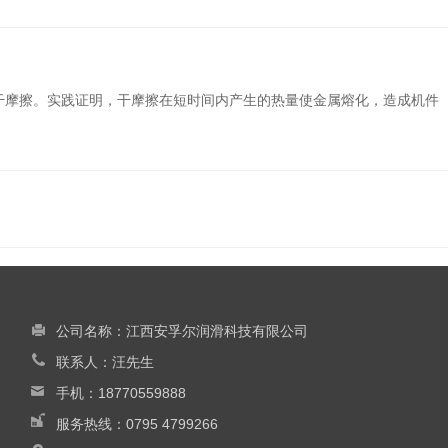
干摩擦。实践证明，干摩擦在短时间内产生的热量使金属熔化，造成机件
公司名称：
江西安孚尔润滑科技有限公司
联系人：汪先生
手机：
18770559888
服务热线：
0795 4799266