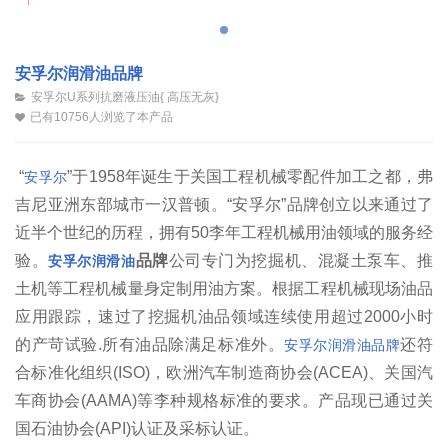
安孚尔润滑油品牌
安孚尔U系列抗磨液压油{ 高压无灰}
已有10756人浏览了本产品
“
”于1958年诞生于关国工程机械零配件加工之都，弗
安孚尔
吉尼亚洲东部城市一汉普顿。“安孚尔”品牌创立以来通过了
近半个世纪的历程，拥有50李年工程机械用油领域的服务经
验。
品牌
公司专门为挖掘机、混凝土泵车、推
安孚尔润滑油
土机等工程机械量身定制用油方案。根据工程机械现场油品
应用跟踪，速过了挖掘机油品领域连续使用超过2000小时
的产苛试验.所有油品除满足标准外。
还符
安孚尔润滑油品牌
合标准化组织(ISO)，欧洲汽车制造商协会(ACEA)、关国汽
车商协会(AAMA)等李种规格标准的要求。产品现已通过关
国石油协会(API)认证及采标认证。