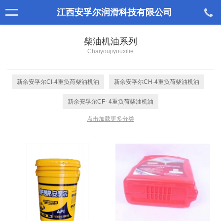
江西安孚尔润滑科技有限公司
柴油机油系列
Chaiyoujiyouxilie
新余安孚尔CI-4重负荷柴油机油
新余安孚尔CH-4重负荷柴油机油
新余安孚尔CF- 4重负荷柴油机油
点击加载更多分类