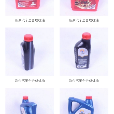
新余汽车全合成机油
新余汽车全合成机油
新余汽车全合成机油
新余汽车全合成机油