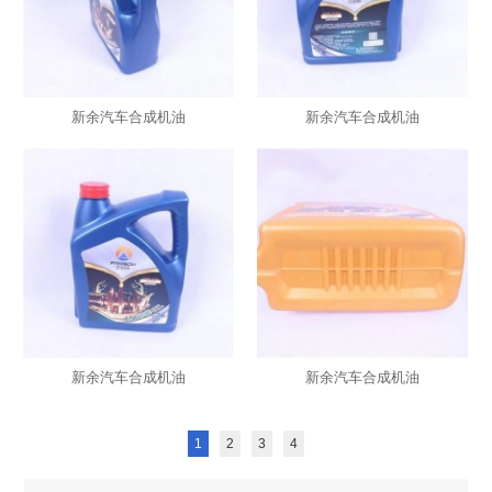
新余汽车合成机油
新余汽车合成机油
新余汽车合成机油
新余汽车合成机油
1
2
3
4