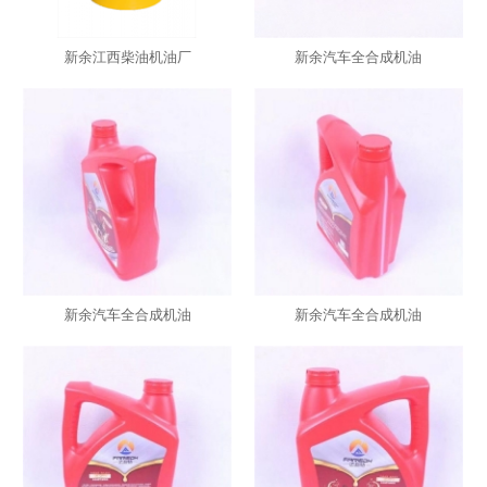
新余江西柴油机油厂
新余汽车全合成机油
新余汽车全合成机油
新余汽车全合成机油