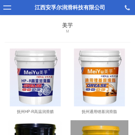
江西安孚尔润滑科技有限公司
美芋
M
抚州HP-R高温润滑腊
抚州通用锂基润滑脂